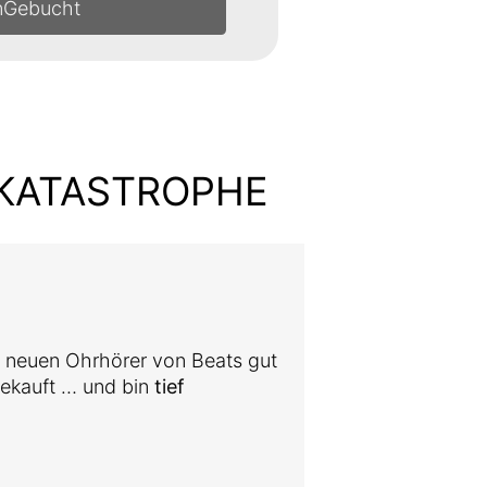
n
- KATASTROPHE
 neuen Ohrhörer von Beats gut
 gekauft … und bin
tief