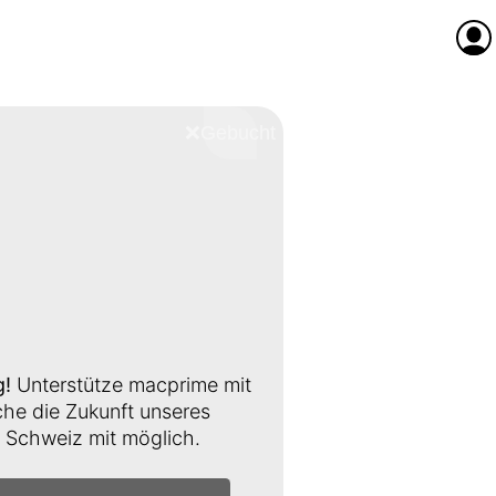
Anme
❌
Schliessen
g!
Unterstütze macprime mit
e die Zukunft unseres
Schweiz mit möglich.