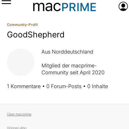
Menü
Anme
Community-Profil
GoodShepherd
Aus Norddeutschland
Mitglied der macprime-
Community seit April 2020
1 Kommentare • 0 Forum-Posts • 0 Inhalte
Über macprime
Gönner-Abo