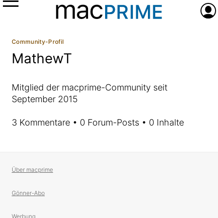
Menü
Anme
Community-Profil
MathewT
Mitglied der macprime-Community seit
September 2015
3 Kommentare • 0 Forum-Posts • 0 Inhalte
Über macprime
Gönner-Abo
Werbung