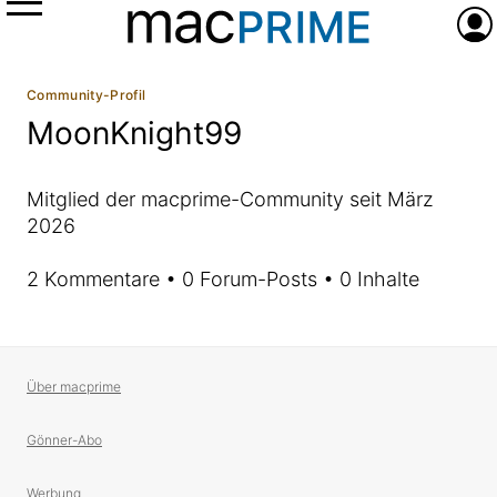
Menü
Anme
Community-Profil
MoonKnight99
Mitglied der macprime-Community seit März
2026
2 Kommentare • 0 Forum-Posts • 0 Inhalte
Über macprime
Gönner-Abo
Werbung