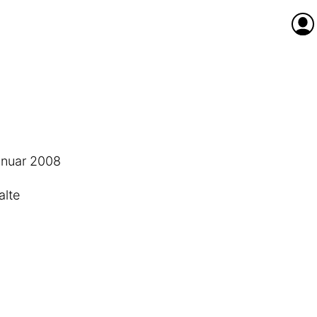
Anme
anuar 2008
alte