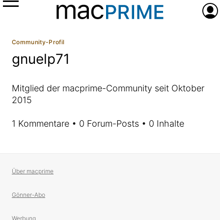
Menü
Anme
Community-Profil
gnuelp71
Mitglied der macprime-Community seit Oktober
2015
1 Kommentare • 0 Forum-Posts • 0 Inhalte
Über macprime
Gönner-Abo
Werbung