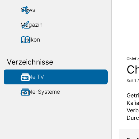
News
Magazin
Lexikon
Chief 
Verzeichnisse
Ch
Apple TV
Seit 1.
Apple-Systeme
Getr
Kaʻi
Verb
Durc