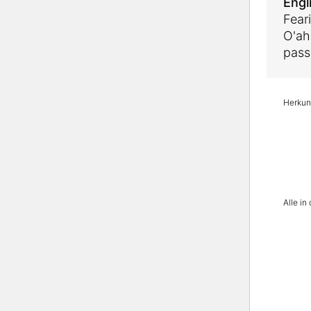
Engl
Feari
O'ah
pass
Herkunf
Alle i