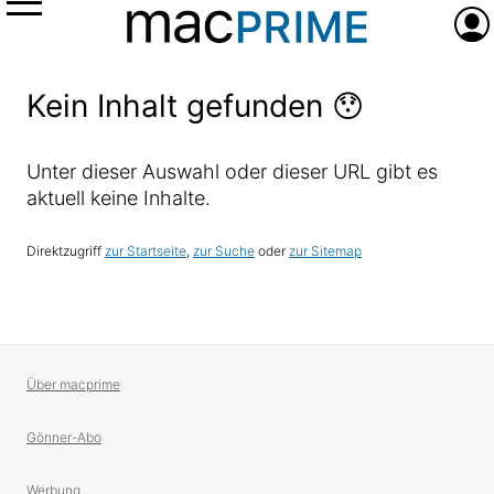
Menü
Anme
Kein Inhalt gefunden 😯
Unter dieser Auswahl oder dieser URL gibt es
aktuell keine Inhalte.
Direktzugriff
zur Startseite
,
zur Suche
oder
zur Sitemap
Über macprime
Gönner-Abo
Werbung