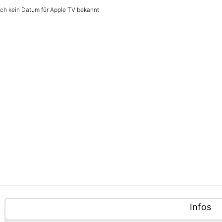
ch kein Datum für Apple TV bekannt
ablisten-Hilfe: Benutze die Tablisten-Controls um zwis
nhalte (Tabliste)
Tablisten-Controls
Panel m
an
Infos