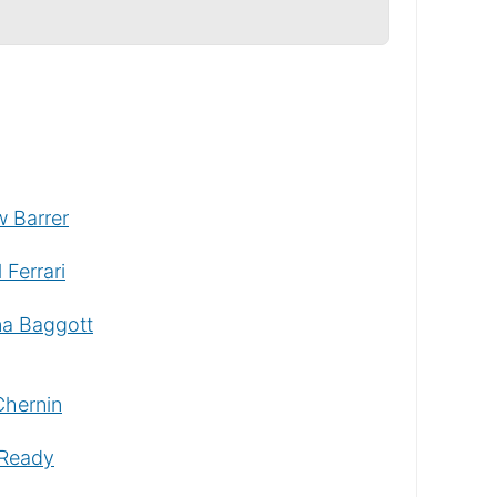
t
nzeigen
 Barrer
 Ferrari
na Baggott
Chernin
 Ready