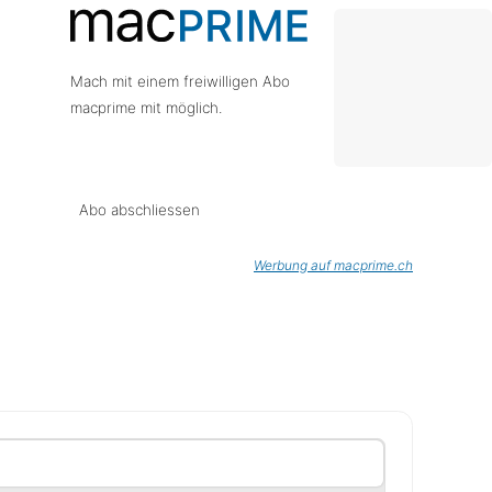
Mach mit einem freiwilligen Abo
macprime mit möglich.
Abo abschliessen
Werbung auf macprime.ch
chen der Sichtbarkeit der jeweiligen Panels umzuschalt
it
zeigen