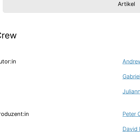
Panel mi
a
Artikel
nfos-Panel
Crew
utor:in
Andrew
Gabriel
Julian
roduzent:in
Peter 
David