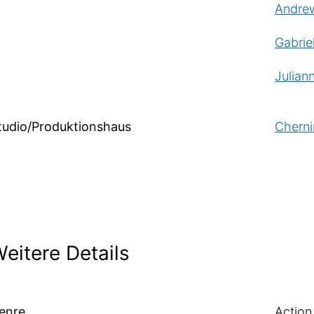
Andrew
Gabriel
Julian
tudio/Produktionshaus
Cherni
eitere Details
enre
Action