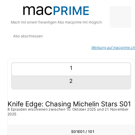
Mach mit einem freiwilligen Abo macprime mit möglich.
Abo abschliessen
Werbung auf macprime.ch
Tablisten-Hilfe: Benutze die Tablisten-Controls um 
Inhalte (Tabliste)
Tablisten-Controls
Panel mit
anzeigen
1
Panel mit
anzeigen
2
1. Staffel
Knife Edge: Chasing Michelin Stars S01
8 Episoden erschienen zwischen 10. Oktober 2025 und 21. November
2025
S01E01 / 101