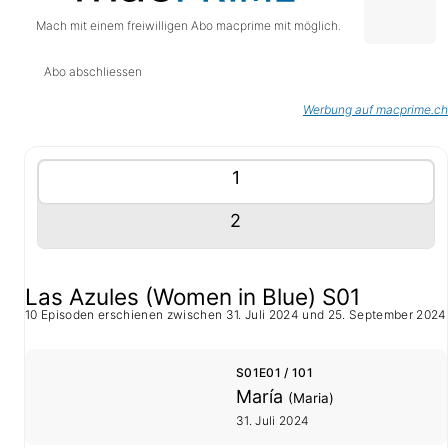
Mach mit einem freiwilligen Abo macprime mit möglich.
Abo abschliessen
Werbung auf macprime.ch
Tablisten-Hilfe: Benutze die Tablisten-Controls um 
Inhalte (Tabliste)
Tablisten-Controls
Panel mit
anzeigen
1
Panel mit
anzeigen
2
1. Staffel
Las Azules (Women in Blue) S01
10 Episoden erschienen zwischen 31. Juli 2024 und 25. September 2024
S01E01 / 101
María
(Maria)
31. Juli 2024