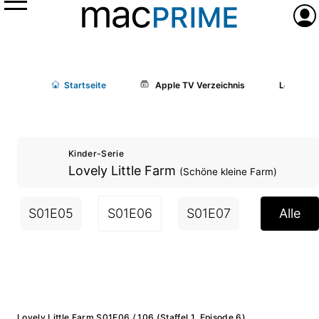
Menü
Anme
Start
seite
Apple TV Verzeichnis
Lovely Li
Kinder-Serie
Lovely Little Farm
(Schöne kleine Farm)
S01E05
S01E06
S01E07
S02E01
Alle
Lovely Little Farm S01E06 / 106 (Staffel 1, Episode 6)