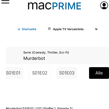
Menü
Anme
Start
seite
Apple TV Verzeichnis
Murderbo
Serie (Comedy, Thriller, Sci-Fi)
Murderbot
S01E01
S01E02
S01E03
S01E04
Alle
Murderbot S01E02 / 102 (Staffel 1, Episode 2)