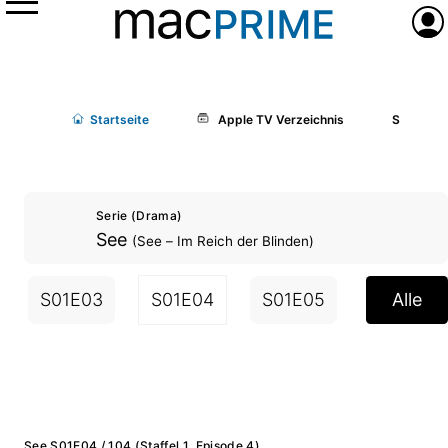
Menü
Anme
Start
seite
Apple TV Verzeichnis
See (See 
Serie (Drama)
See
(See – Im Reich der Blinden)
S01E03
S01E04
S01E05
S01E06
Alle
See S01E04 / 104 (Staffel 1, Episode 4)