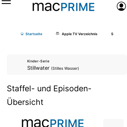
Menü
Anme
Start
seite
Apple TV Verzeichnis
Stillwate
Kinder-Serie
Stillwater
(Stilles Wasser)
Staffel- und Episoden-
Übersicht