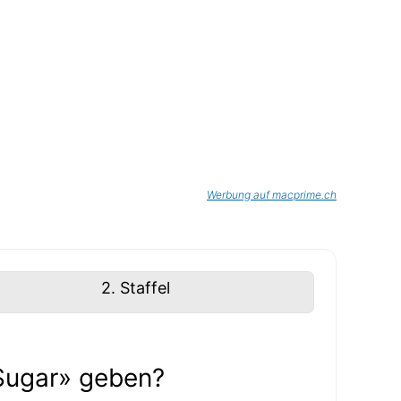
Werbung auf macprime.ch
2
. Staffel
«Sugar» geben?