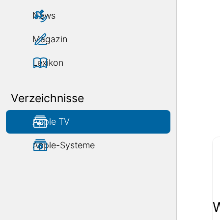
News
Magazin
Lexikon
Verzeichnisse
Apple TV
Apple-Systeme
W