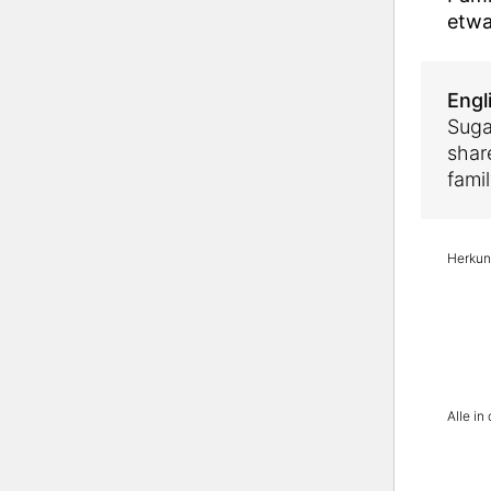
etwa
Engl
Suga
shar
fami
Herkunf
Alle i