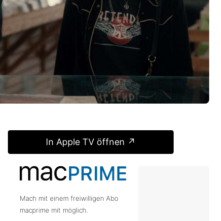
In Apple TV öffnen ↗
Mach mit einem freiwilligen Abo
macprime mit möglich.