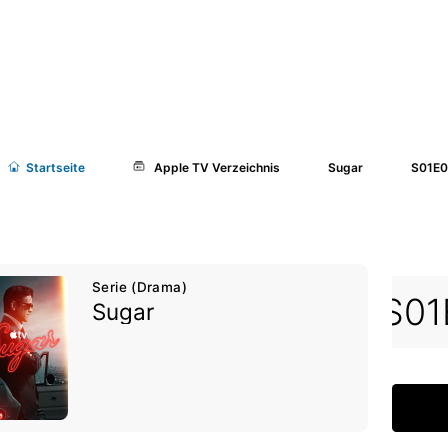
Start
seite
Apple TV Verzeichnis
Sugar
S01E0
Serie (Drama)
S01E01
S01E02
S01
Sugar