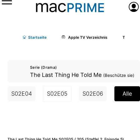
Menü
Anme
Start
seite
Apple TV Verzeichnis
The Last 
Serie (Drama)
The Last Thing He Told Me
(Beschütze sie)
S02E04
S02E05
S02E06
S02E07
Alle
The Last Thing He Told Me S02E05 / 205 (Staffel 2, Episode 5)