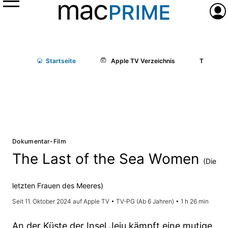
Menü
Anme
Start
seite
Apple TV Verzeichnis
The Last 
Dokumentar-Film
The Last of the Sea Women
(Die
letzten Frauen des Meeres)
Seit 11. Oktober 2024 auf Apple TV • TV-PG (Ab 6 Jahren) • 1 h 26 min
An der Küste der Insel Jeju kämpft eine mutige