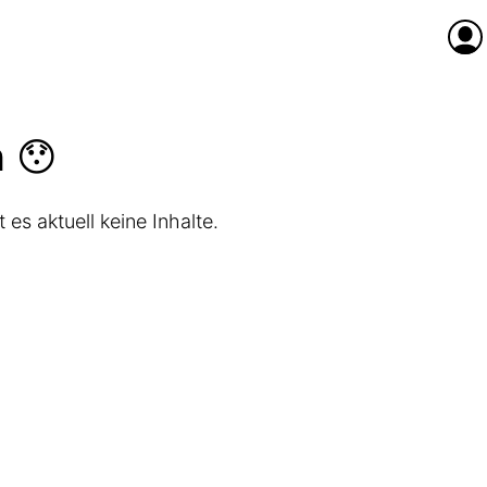
Anme
n 😯
es aktuell keine Inhalte.