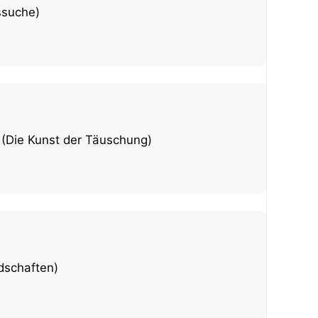
ssuche)
n
(Die Kunst der Täuschung)
dschaften)