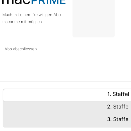
Mach mit einem freiwilligen Abo
macprime mit möglich.
Abo abschliessen
ablisten-Hilfe: Benutze die Tablisten-Controls um zwis
nhalte (Tabliste)
Tablisten-Controls
Panel mit
1
. Staffel
Panel mit
2
. Staffel
Panel mit
3
. Staffel