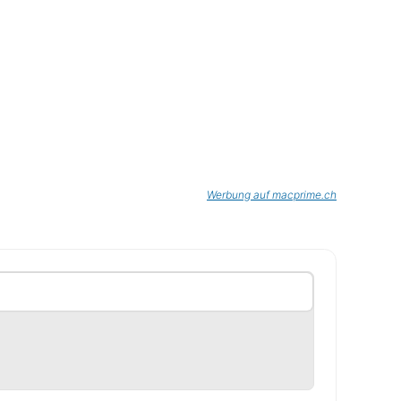
Werbung auf macprime.ch
chen der Sichtbarkeit der jeweiligen Panels umzuschalt
anzeigen
anzeigen
anzeigen