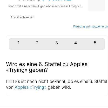
Mach mit einem freiwilligen Abo macprime mit möglich.
Abo abschliessen
Werbung auf macprime.ch
1
2
3
4
5
Wird es eine 6. Staffel zu Apples
«Trying» geben?
🤷🏻‍♂️ Es ist noch nicht bekannt, ob es eine 6. Staffel
von
Apples «Trying»
geben wird.