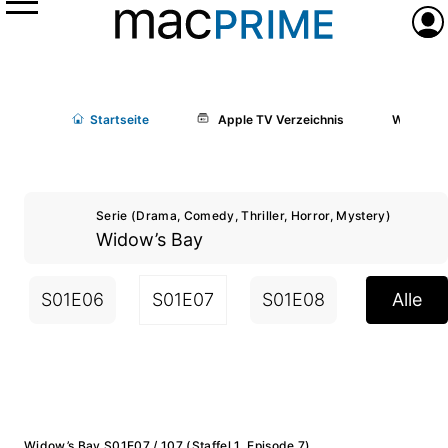
Menü
Anme
Start
seite
Apple TV Verzeichnis
Widow’s 
Serie (Drama, Comedy, Thriller, Horror, Mystery)
Widow’s Bay
S01E06
S01E07
S01E08
S01E09
Alle
Widow’s Bay S01E07 / 107 (Staffel 1, Episode 7)