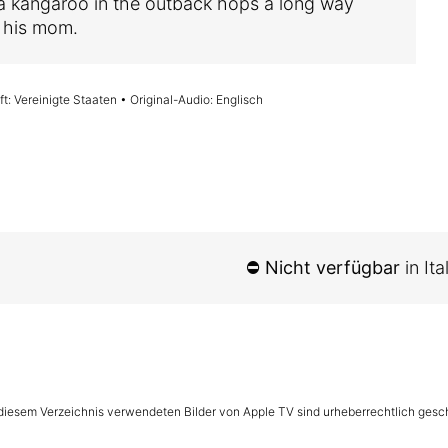
a kangaroo in the outback hops a long way
 his mom.
t: Vereinigte Staaten • Original-Audio: Englisch
⛔
Nicht verfügbar
in It
n diesem Verzeichnis verwendeten Bilder von Apple TV sind urheberrechtlich gesc