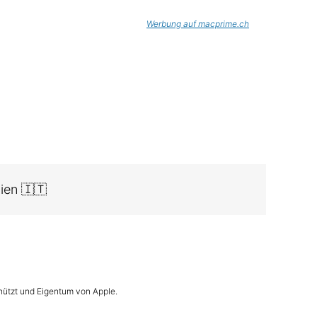
Werbung auf macprime.ch
alien 🇮🇹
hützt und Eigentum von Apple.