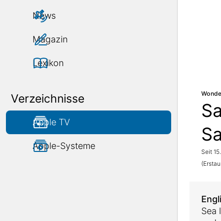
News
Magazin
Lexikon
Wonder
Verzeichnisse
Sa
Apple TV
Sa
Apple-Systeme
Seit 15
(Erstau
Engl
Sea l