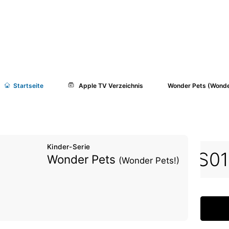
Start
seite
Apple TV Verzeichnis
Wonder Pets (Wonde
Kinder-Serie
1E06
S01E07
S01E08
S0
Wonder Pets
(Wonder Pets!)