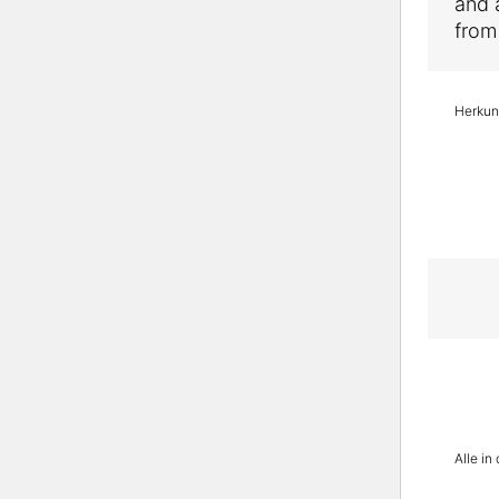
and 
from
Herkunf
Alle i