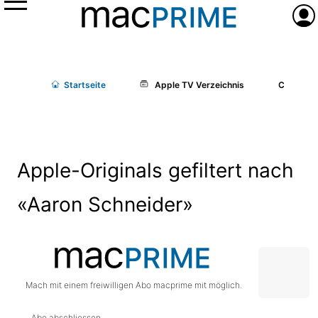
Menü
Anme
Start
seite
Apple TV Verzeichnis
Cast/Cr
Apple-Originals gefiltert nach
«Aaron Schneider»
Mach mit einem freiwilligen Abo macprime mit möglich.
Abo abschliessen