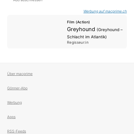
Werbung auf macprime.ch
Film (Action)
Greyhound
(Greyhound –
Schlacht im Atlantik)
Regisseur:in
Über macprime
Gönner-Abo
Werbung
Apps
RSS-Feeds