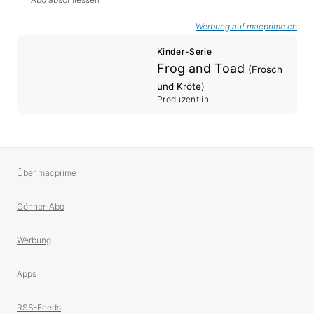
Werbung auf macprime.ch
Kinder-Serie
Frog and Toad
(Frosch
und Kröte)
Produzent:in
Über macprime
Gönner-Abo
Werbung
Apps
RSS-Feeds