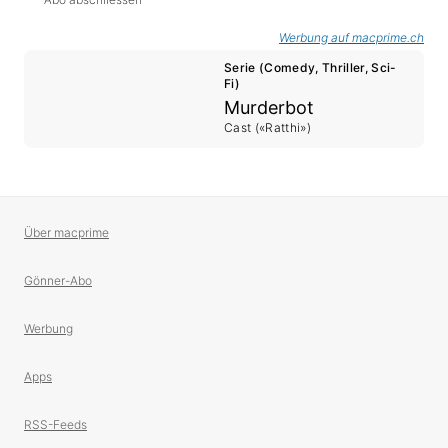
Werbung auf macprime.ch
Serie (Comedy, Thriller, Sci-
Fi)
Murderbot
Cast («Ratthi»)
Über macprime
Gönner-Abo
Werbung
Apps
RSS-Feeds