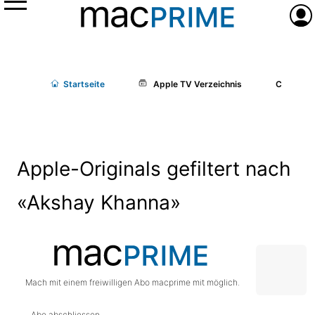
Menü
Anme
Start
seite
Apple TV Verzeichnis
Cast/Cr
Apple-Originals gefiltert nach
«Akshay Khanna»
Mach mit einem freiwilligen Abo macprime mit möglich.
Abo abschliessen