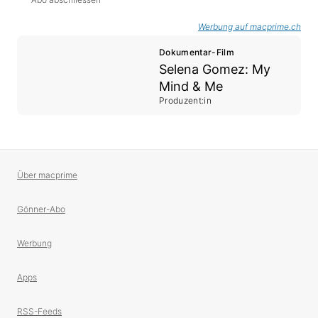
Werbung auf macprime.ch
Dokumentar-Film
Selena Gomez: My
Mind & Me
Produzent:in
Über macprime
Gönner-Abo
Werbung
Apps
RSS-Feeds