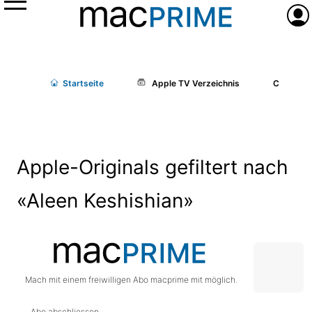
Menü
Anme
Start
seite
Apple TV Verzeichnis
Cast/Cr
Apple-Originals gefiltert nach
«Aleen Keshishian»
Mach mit einem freiwilligen Abo macprime mit möglich.
Abo abschliessen