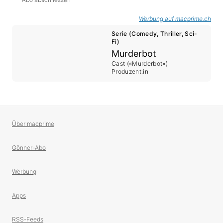
Werbung auf macprime.ch
Serie (Comedy, Thriller, Sci-
Fi)
Murderbot
Cast («Murderbot»)
Produzent:in
Über macprime
Gönner-Abo
Werbung
Apps
RSS-Feeds