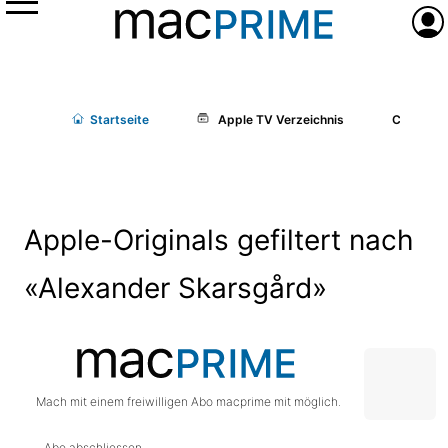
Menü
Anme
Start
seite
Apple TV Verzeichnis
Cast/Cr
Apple-Originals gefiltert nach
«Alexander Skarsgård»
Mach mit einem freiwilligen Abo macprime mit möglich.
Abo abschliessen