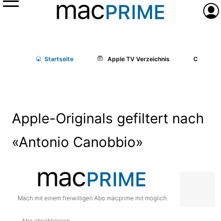
Menü
Anme
Start
seite
Apple TV Verzeichnis
Cast/Cr
Apple-Originals gefiltert nach
«Antonio Canobbio»
Mach mit einem freiwilligen Abo macprime mit möglich.
Abo abschliessen