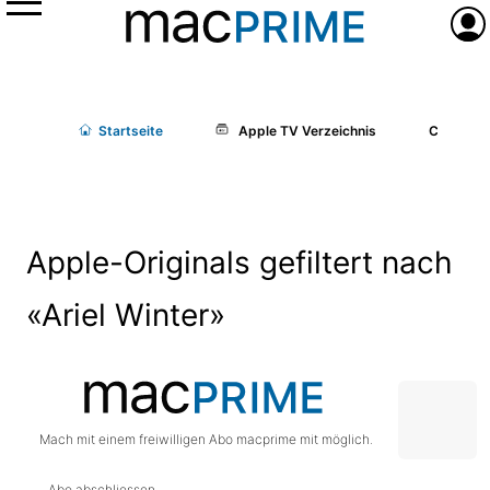
Menü
Anme
Start
seite
Apple TV Verzeichnis
Cast/Cr
Apple-Originals gefiltert nach
«Ariel Winter»
Mach mit einem freiwilligen Abo macprime mit möglich.
Abo abschliessen