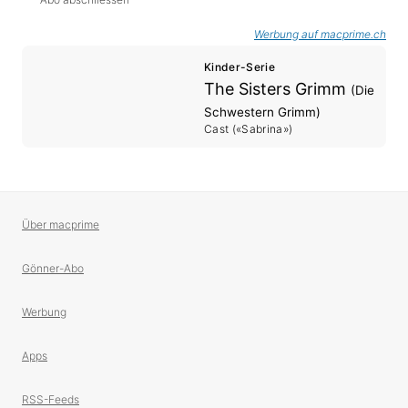
Werbung auf macprime.ch
Kinder-Serie
The Sisters Grimm
(Die
Schwestern Grimm)
Cast («Sabrina»)
Über macprime
Gönner-Abo
Werbung
Apps
RSS-Feeds