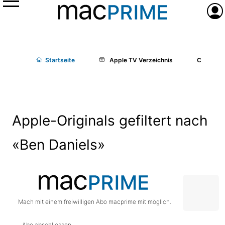
Menü
Anme
Start
seite
Apple TV Verzeichnis
Cast/Cr
Apple-Originals gefiltert nach
«Ben Daniels»
Mach mit einem freiwilligen Abo macprime mit möglich.
Abo abschliessen