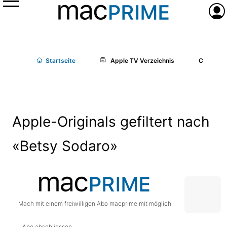
Menü
Anme
Start
seite
Apple TV Verzeichnis
Cast/Cr
Apple-Originals gefiltert nach
«Betsy Sodaro»
Mach mit einem freiwilligen Abo macprime mit möglich.
Abo abschliessen