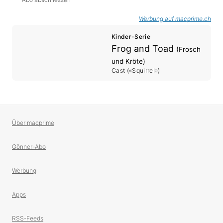
Werbung auf macprime.ch
Kinder-Serie
Frog and Toad
(Frosch
und Kröte)
Cast («Squirrel»)
Über macprime
Gönner-Abo
Werbung
Apps
RSS-Feeds