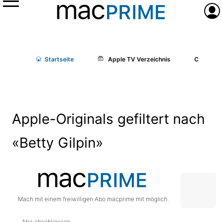
Menü
Anme
Start
seite
Apple TV Verzeichnis
Cast/Cr
Apple-Originals gefiltert nach
«Betty Gilpin»
Mach mit einem freiwilligen Abo macprime mit möglich.
Abo abschliessen