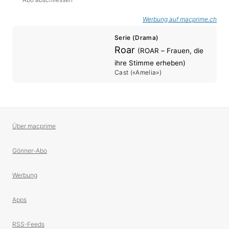
Werbung auf macprime.ch
Serie (Drama)
Roar
(ROAR – Frauen, die
ihre Stimme erheben)
Cast («Amelia»)
Über macprime
Gönner-Abo
Werbung
Apps
RSS-Feeds