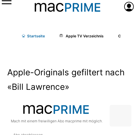
Menü
Anme
Start
seite
Apple TV Verzeichnis
Cast/Cr
Apple-Originals gefiltert nach
«Bill Lawrence»
Mach mit einem freiwilligen Abo macprime mit möglich.
Abo abschliessen