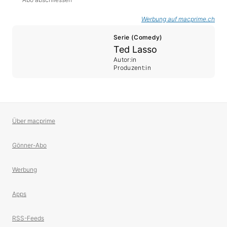
Werbung auf macprime.ch
Serie (Comedy)
Ted Lasso
Autor:in
Produzent:in
Über macprime
Gönner-Abo
Werbung
Apps
RSS-Feeds