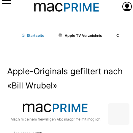
Menü
Anme
Start
seite
Apple TV Verzeichnis
Cast/Cr
Apple-Originals gefiltert nach
«Bill Wrubel»
Mach mit einem freiwilligen Abo macprime mit möglich.
Abo abschliessen