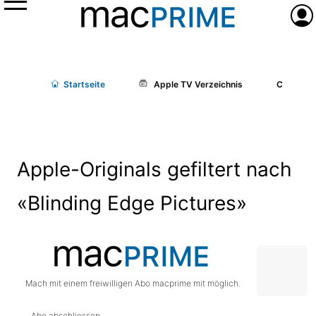
Menü
Anme
Start
seite
Apple TV Verzeichnis
Cast/Cr
Apple-Originals gefiltert nach
«Blinding Edge Pictures»
Mach mit einem freiwilligen Abo macprime mit möglich.
Abo abschliessen