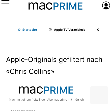
Menü
Anme
Start
seite
Apple TV Verzeichnis
Cast/Cr
Apple-Originals gefiltert nach
«Chris Collins»
Mach mit einem freiwilligen Abo macprime mit möglich.
Abo abschliessen