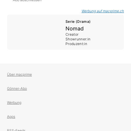
Werbung auf macprime.ch
Serie (Drama)
Nomad
Creator
Showrunner:in
Produzent:in
Über macprime
Gönner-Abo
Werbung
Apps
RSS-Feeds