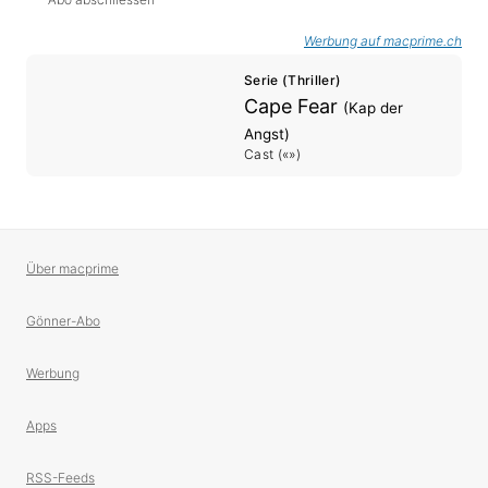
Werbung auf macprime.ch
Serie (Thriller)
Cape Fear
(Kap der
Angst)
Cast («»)
Über macprime
Gönner-Abo
Werbung
Apps
RSS-Feeds