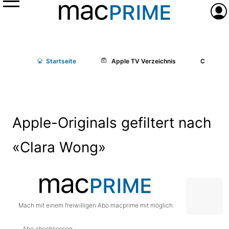
Menü
Anme
Start
seite
Apple TV Verzeichnis
Cast/Cr
Apple-Originals gefiltert nach
«Clara Wong»
Mach mit einem freiwilligen Abo macprime mit möglich.
Abo abschliessen