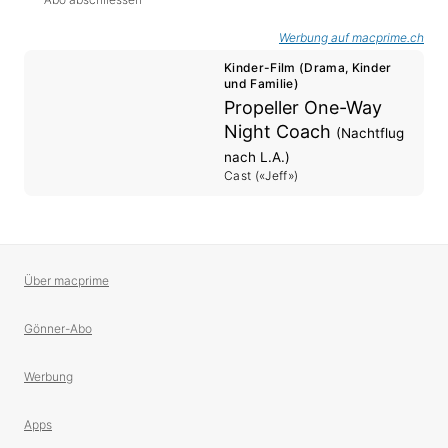
Werbung auf macprime.ch
Kinder-Film (Drama, Kinder
und Familie)
Propeller One-Way
Night Coach
(Nachtflug
nach L.A.)
Cast («Jeff»)
Über macprime
Gönner-Abo
Werbung
Apps