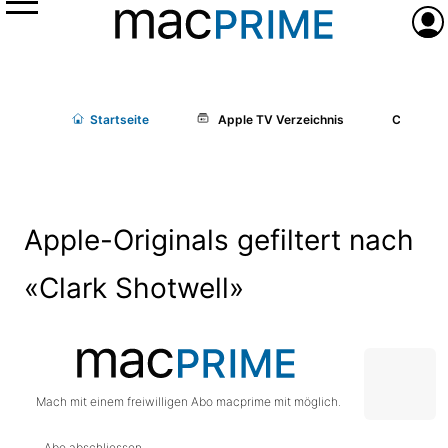
Menü
Anme
Start
seite
Apple TV Verzeichnis
Cast/Cr
Apple-Originals gefiltert nach
«Clark Shotwell»
Mach mit einem freiwilligen Abo macprime mit möglich.
Abo abschliessen