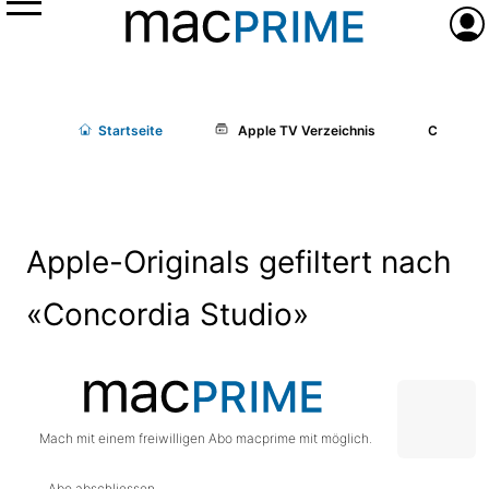
Menü
Anme
Start
seite
Apple TV Verzeichnis
Cast/Cr
Apple-Originals gefiltert nach
«Concordia Studio»
Mach mit einem freiwilligen Abo macprime mit möglich.
Abo abschliessen