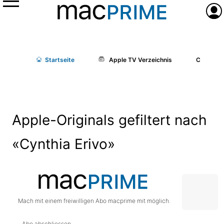
Menü
Anme
Start
seite
Apple TV Verzeichnis
Cast/Cr
Apple-Originals gefiltert nach
«Cynthia Erivo»
Mach mit einem freiwilligen Abo macprime mit möglich.
Abo abschliessen