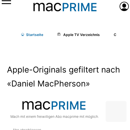
Menü
Anme
Start
seite
Apple TV Verzeichnis
Cast/Cr
Apple-Originals gefiltert nach
«Daniel MacPherson»
Mach mit einem freiwilligen Abo macprime mit möglich.
Abo abschliessen