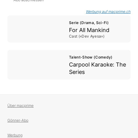
Werbung auf macprime.ch
Serie (Drama, Sci-Fi)
For All Mankind
Cast («Dev Ayesa»)
Talent-Show (Comedy)
Carpool Karaoke: The
Series
Über macprime
Gönner-Abo
Werbung