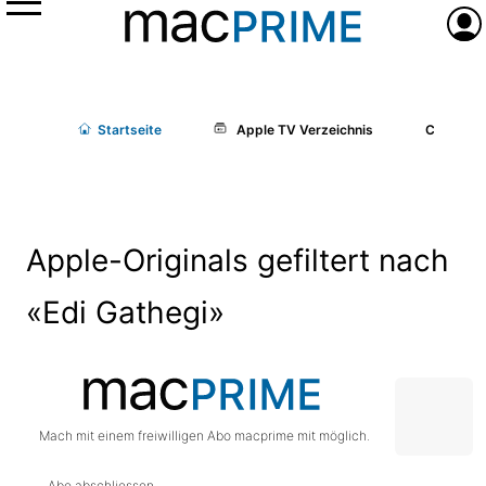
Menü
Anme
Start
seite
Apple TV Verzeichnis
Cast/Cr
Apple-Originals gefiltert nach
«Edi Gathegi»
Mach mit einem freiwilligen Abo macprime mit möglich.
Abo abschliessen