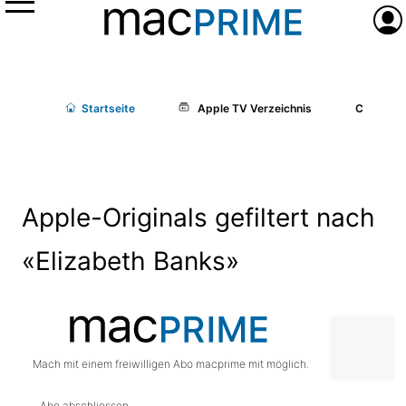
Menü
Anme
Start
seite
Apple TV Verzeichnis
Cast/Cr
Apple-Originals gefiltert nach
«Elizabeth Banks»
Mach mit einem freiwilligen Abo macprime mit möglich.
Abo abschliessen