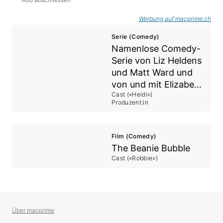
Werbung auf macprime.ch
Serie (Comedy)
Namenlose Comedy-
Serie von Liz Heldens
und Matt Ward und
von und mit Elizabeth
Cast («Heidi»)
Banks
Produzent:in
Film (Comedy)
The Beanie Bubble
Cast («Robbie»)
Über macprime