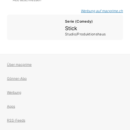
Werbung auf macprime.ch
Serie (Comedy)
Stick
Studio/Produktionshaus
Über macprime
Gönner-Abo
Werbung
Apps
RSS-Feeds