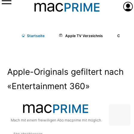
Menü
Anme
Start
seite
Apple TV Verzeichnis
Cast/Cr
Apple-Originals gefiltert nach
«Entertainment 360»
Mach mit einem freiwilligen Abo macprime mit möglich.
Abo abschliessen