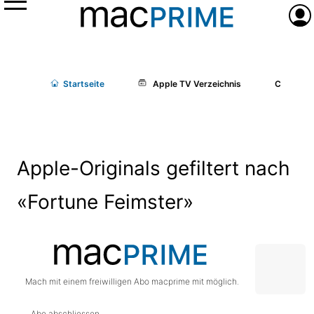
Menü
Anme
Start
seite
Apple TV Verzeichnis
Cast/Cr
Apple-Originals gefiltert nach
«Fortune Feimster»
Mach mit einem freiwilligen Abo macprime mit möglich.
Abo abschliessen