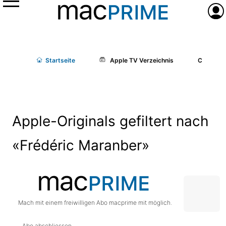
Menü
Anme
Start
seite
Apple TV Verzeichnis
Cast/Cr
Apple-Originals gefiltert nach
«Frédéric Maranber»
Mach mit einem freiwilligen Abo macprime mit möglich.
Abo abschliessen