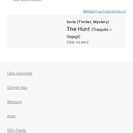
Werbung auf macprime.ch
Serie (Thriller, Mystery)
The Hunt
(Traqués –
Gejagt)
Cast («Leo»)
Über macprime
Gönner-Abo
Werbung
Apps
RSS-Feeds