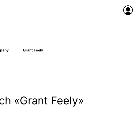
Anme
pany
Grant Feely
ach «Grant Feely»